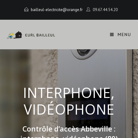
bailleul-electricite@orange.fr
09.67.44.54.20
MENU
INTERPHONE,
VIDÉOPHONE
Contrôle d’accès Abbeville :